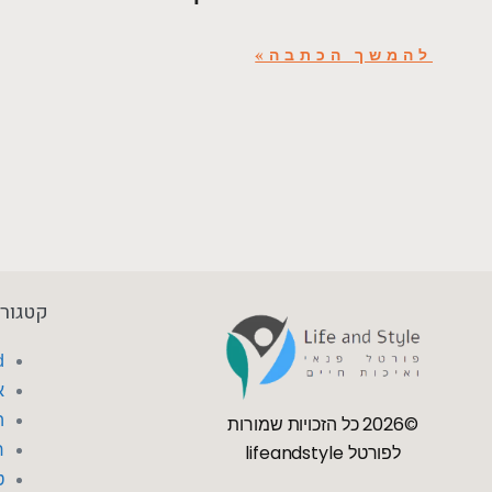
להמשך הכתבה»
קטגורי
d
א
ה
©2026 כל הזכויות שמורות
לפורטל lifeandstyle
ח
ט