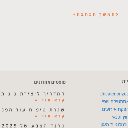
להמשך הכתבה»
ות
פוסטים אחרונים
המדריך ליצירת גינות 
Uncategorize
קרא עוד »
סתטיקה ויופי
שגרת טיפוח עור הפנים
פקת אירועים
קרא עוד »
וץ ופנאי
כנולוגיות מיגון
טרנד הצבע של 2025: שילובי פסטל ונגיעות מטאליות